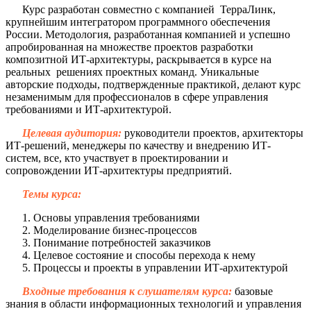
Курс разработан совместно с компанией
ТерраЛинк
,
крупнейшим интегратором программного обеспечения
России.
Методология, разработанная компанией и успешно
апробированная на множестве проектов разработки
композитной ИТ-архитектуры, раскрывается в курсе на
реальных решениях проектных команд
. Уникальные
авторские подходы, подтвержденные практикой, делают курс
незаменимым для профессионалов в сфере управления
требованиями и ИТ-архитектурой.
Целевая аудитория:
р
у
ководители проектов, а
рхитекторы
ИТ-решений, м
енеджеры по качеству и внедрению
ИТ-
систем, все, кто участвует в проектировании и
сопровождении ИТ-архитектуры предприятий.
Темы
курса:
Основы управления требованиями
Моделирование бизнес-процессов
Понимание потребностей заказчиков
Целевое состояние и способы перехода к нему
Процессы и проекты в управлении ИТ-архитектурой
Входные требования к слушателям курса:
б
а
зовые
знания в области информационных технологий и управления